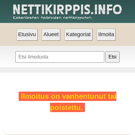
Etusivu
Alueet
Kategoriat
Ilmoita
Etsi
Ilmoitus on vanhentunut tai
poistettu.