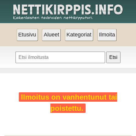
Etusivu
Alueet
Kategoriat
Ilmoita
Etsi
Ilmoitus on vanhentunut tai
poistettu.