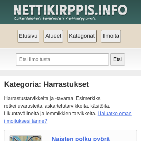
Etusivu
Alueet
Kategoriat
Ilmoita
Etsi
Kategoria: Harrastukset
Harrastustarvikkeita ja -tavaraa. Esimerkiksi
retkeiluvarusteita, askartelutarvikkeita, käsitöitä,
liikuntavälineitä ja lemmikkien tarvikkeita.
Haluatko oman
ilmoituksesi tänne?
Naisten polku pyörä