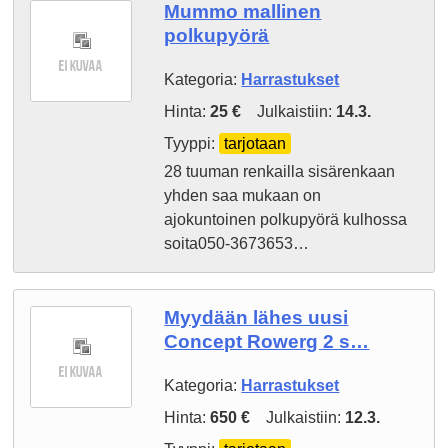
Mummo mallinen
polkupyörä
Kategoria:
Harrastukset
Hinta:
25 €
Julkaistiin:
14.3.
Tyyppi:
tarjotaan
28 tuuman renkailla sisärenkaan
yhden saa mukaan on
ajokuntoinen polkupyörä kulhossa
soita050-3673653…
Myydään lähes uusi
Concept Rowerg 2 s…
Kategoria:
Harrastukset
Hinta:
650 €
Julkaistiin:
12.3.