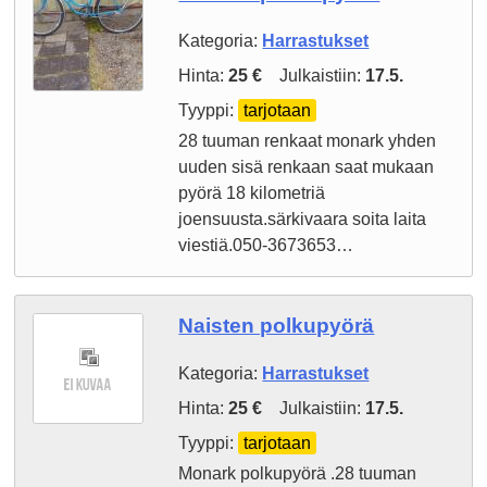
Kategoria:
Harrastukset
Hinta:
25 €
Julkaistiin:
17.5.
Tyyppi:
tarjotaan
28 tuuman renkaat monark yhden
uuden sisä renkaan saat mukaan
pyörä 18 kilometriä
joensuusta.särkivaara soita laita
viestiä.050-3673653…
Naisten polkupyörä
Kategoria:
Harrastukset
Hinta:
25 €
Julkaistiin:
17.5.
Tyyppi:
tarjotaan
Monark polkupyörä .28 tuuman