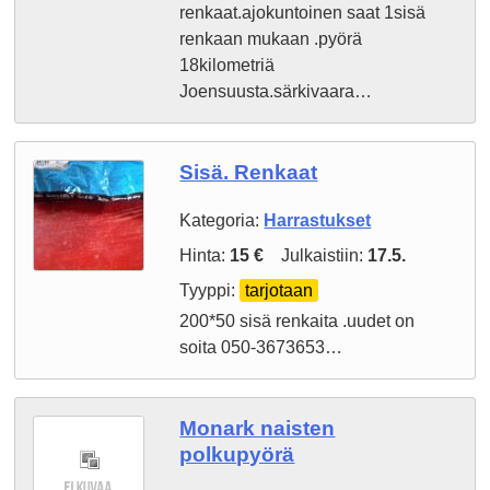
renkaat.ajokuntoinen saat 1sisä
renkaan mukaan .pyörä
18kilometriä
Joensuusta.särkivaara…
Sisä. Renkaat
Kategoria:
Harrastukset
Hinta:
15 €
Julkaistiin:
17.5.
Tyyppi:
tarjotaan
200*50 sisä renkaita .uudet on
soita 050-3673653…
Monark naisten
polkupyörä