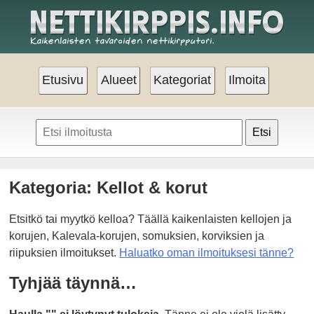
Etusivu
Alueet
Kategoriat
Ilmoita
Etsi
Kategoria: Kellot & korut
Etsitkö tai myytkö kelloa? Täällä kaikenlaisten kellojen ja
korujen, Kalevala-korujen, somuksien, korviksien ja
riipuksien ilmoitukset.
Haluatko oman ilmoituksesi tänne?
Tyhjää täynnä…