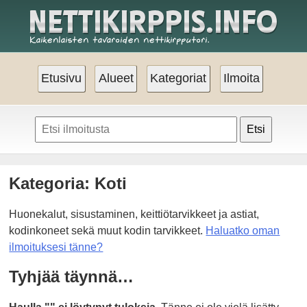
Etusivu
Alueet
Kategoriat
Ilmoita
Etsi
Kategoria: Koti
Huonekalut, sisustaminen, keittiötarvikkeet ja astiat,
kodinkoneet sekä muut kodin tarvikkeet.
Haluatko oman
ilmoituksesi tänne?
Tyhjää täynnä…