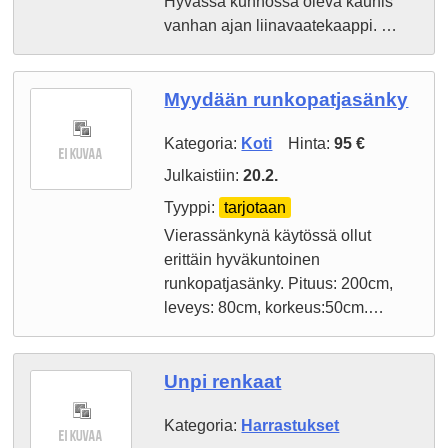
Hyvässä kunnossa oleva kaunis
vanhan ajan liinavaatekaappi. …
Myydään runkopatjasänky
Kategoria:
Koti
Hinta:
95 €
Julkaistiin:
20.2.
Tyyppi:
tarjotaan
Vierassänkynä käytössä ollut
erittäin hyväkuntoinen
runkopatjasänky. Pituus: 200cm,
leveys: 80cm, korkeus:50cm.…
Unpi renkaat
Kategoria:
Harrastukset