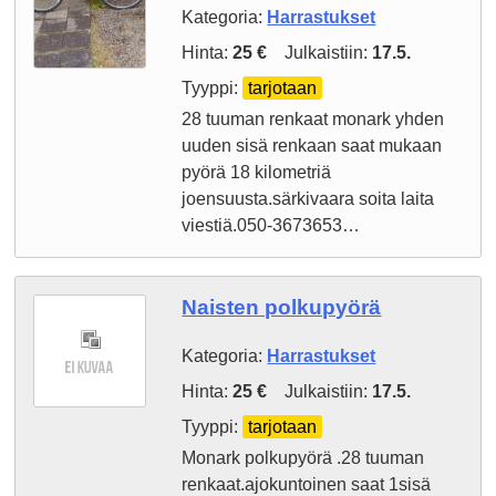
Kategoria:
Harrastukset
Hinta:
25 €
Julkaistiin:
17.5.
Tyyppi:
tarjotaan
28 tuuman renkaat monark yhden
uuden sisä renkaan saat mukaan
pyörä 18 kilometriä
joensuusta.särkivaara soita laita
viestiä.050-3673653…
Naisten polkupyörä
Kategoria:
Harrastukset
Hinta:
25 €
Julkaistiin:
17.5.
Tyyppi:
tarjotaan
Monark polkupyörä .28 tuuman
renkaat.ajokuntoinen saat 1sisä