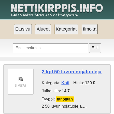
Etusivu
Alueet
Kategoriat
Ilmoita
Etsi
2 kpl 50 luvun nojatuoleja
Kategoria:
Koti
Hinta:
120 €
Julkaistiin:
14.7.
Tyyppi:
tarjotaan
2 50 luvun nojatuoleja.…