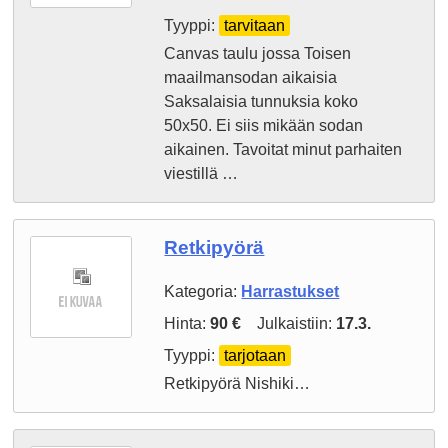
Tyyppi:
tarvitaan
Canvas taulu jossa Toisen
maailmansodan aikaisia
Saksalaisia tunnuksia koko
50x50. Ei siis mikään sodan
aikainen. Tavoitat minut parhaiten
viestillä …
Retkipyörä
Kategoria:
Harrastukset
Hinta:
90 €
Julkaistiin:
17.3.
Tyyppi:
tarjotaan
Retkipyörä Nishiki…