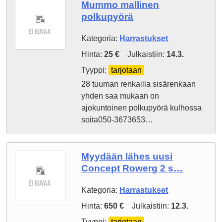
Mummo mallinen
polkupyörä
Kategoria:
Harrastukset
Hinta:
25 €
Julkaistiin:
14.3.
Tyyppi:
tarjotaan
28 tuuman renkailla sisärenkaan
yhden saa mukaan on
ajokuntoinen polkupyörä kulhossa
soita050-3673653…
Myydään lähes uusi
Concept Rowerg 2 s…
Kategoria:
Harrastukset
Hinta:
650 €
Julkaistiin:
12.3.
Tyyppi:
tarjotaan