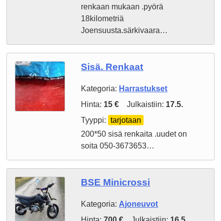
renkaan mukaan .pyörä
18kilometriä
Joensuusta.särkivaara…
Sisä. Renkaat
Kategoria:
Harrastukset
Hinta:
15 €
Julkaistiin:
17.5.
Tyyppi:
tarjotaan
200*50 sisä renkaita .uudet on
soita 050-3673653…
BSE Minicrossi
Kategoria:
Ajoneuvot
Hinta:
700 €
Julkaistiin:
16.5.