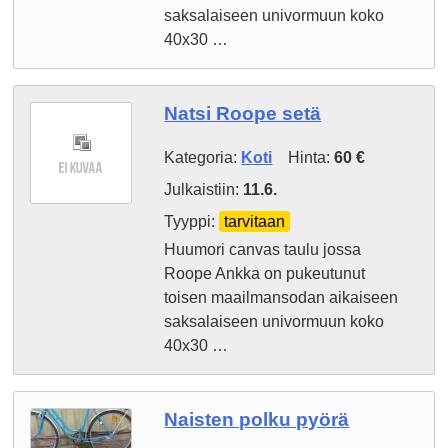
saksalaiseen univormuun koko
40x30 …
Natsi Roope setä
Kategoria:
Koti
Hinta:
60 €
Julkaistiin:
11.6.
Tyyppi:
tarvitaan
Huumori canvas taulu jossa
Roope Ankka on pukeutunut
toisen maailmansodan aikaiseen
saksalaiseen univormuun koko
40x30 …
Naisten polku pyörä