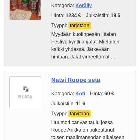
Kategoria:
Keräily
Hinta:
1234 €
Julkaistiin:
19.6.
Tyyppi:
tarjotaan
Myydään kuolinpesän Iittalan
Festivo kynttilänjalat. Mieluiten
kaikki yhdessä. Järkevään
hintaan. Jalat virheettömät.…
Natsi Roope setä
Kategoria:
Koti
Hinta:
60 €
Julkaistiin:
11.6.
Tyyppi:
tarvitaan
Huumori canvas taulu jossa
Roope Ankka on pukeutunut
toisen maailmansodan aikaiseen