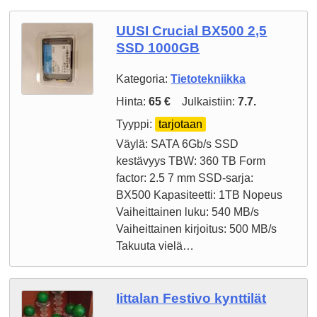
UUSI Crucial BX500 2,5
SSD 1000GB
Kategoria:
Tietotekniikka
Hinta:
65 €
Julkaistiin:
7.7.
Tyyppi:
tarjotaan
Väylä: SATA 6Gb/s SSD
kestävyys TBW: 360 TB Form
factor: 2.5 7 mm SSD-sarja:
BX500 Kapasiteetti: 1TB Nopeus
Vaiheittainen luku: 540 MB/s
Vaiheittainen kirjoitus: 500 MB/s
Takuuta vielä…
Iittalan Festivo kynttilät