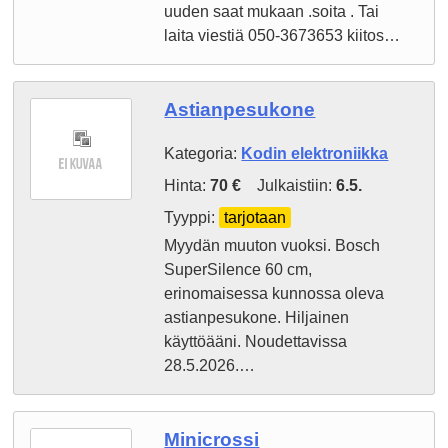
uuden saat mukaan .soita . Tai
laita viestiä 050-3673653 kiitos…
Astianpesukone
Kategoria:
Kodin elektroniikka
Hinta:
70 €
Julkaistiin:
6.5.
Tyyppi:
tarjotaan
Myydän muuton vuoksi. Bosch
SuperSilence 60 cm,
erinomaisessa kunnossa oleva
astianpesukone. Hiljainen
käyttöääni. Noudettavissa
28.5.2026.…
Minicrossi