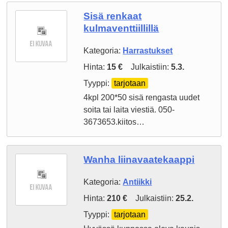
Sisä renkaat
kulmaventtiillillä
Kategoria:
Harrastukset
Hinta:
15 €
Julkaistiin:
5.3.
Tyyppi:
tarjotaan
4kpl 200*50 sisä rengasta uudet
soita tai laita viestiä. 050-
3673653.kiitos…
Wanha liinavaatekaappi
Kategoria:
Antiikki
Hinta:
210 €
Julkaistiin:
25.2.
Tyyppi:
tarjotaan