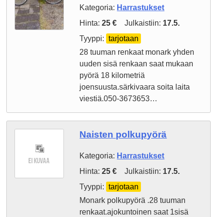
Kategoria:
Harrastukset
Hinta:
25 €
Julkaistiin:
17.5.
Tyyppi:
tarjotaan
28 tuuman renkaat monark yhden
uuden sisä renkaan saat mukaan
pyörä 18 kilometriä
joensuusta.särkivaara soita laita
viestiä.050-3673653…
Naisten polkupyörä
Kategoria:
Harrastukset
Hinta:
25 €
Julkaistiin:
17.5.
Tyyppi:
tarjotaan
Monark polkupyörä .28 tuuman
renkaat.ajokuntoinen saat 1sisä