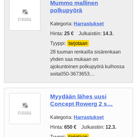
Mummo mallinen
polkupyörä
Kategoria:
Harrastukset
Hinta:
25 €
Julkaistiin:
14.3.
Tyyppi:
tarjotaan
28 tuuman renkailla sisärenkaan
yhden saa mukaan on
ajokuntoinen polkupyörä kulhossa
soita050-3673653…
Myydään lähes uusi
Concept Rowerg 2 s…
Kategoria:
Harrastukset
Hinta:
650 €
Julkaistiin:
12.3.
Tyyppi:
tarjotaan