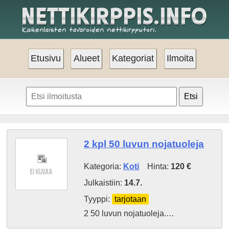
Etusivu
Alueet
Kategoriat
Ilmoita
Etsi
2 kpl 50 luvun nojatuoleja
Kategoria:
Koti
Hinta:
120 €
Julkaistiin:
14.7.
Tyyppi:
tarjotaan
2 50 luvun nojatuoleja.…