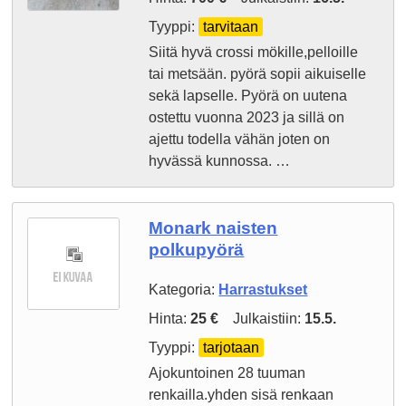
Tyyppi:
tarvitaan
Siitä hyvä crossi mökille,pelloille
tai metsään. pyörä sopii aikuiselle
sekä lapselle. Pyörä on uutena
ostettu vuonna 2023 ja sillä on
ajettu todella vähän joten on
hyvässä kunnossa. …
Monark naisten
polkupyörä
Kategoria:
Harrastukset
Hinta:
25 €
Julkaistiin:
15.5.
Tyyppi:
tarjotaan
Ajokuntoinen 28 tuuman
renkailla.yhden sisä renkaan