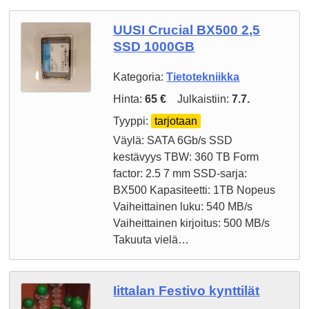
UUSI Crucial BX500 2,5
SSD 1000GB
Kategoria:
Tietotekniikka
Hinta:
65 €
Julkaistiin:
7.7.
Tyyppi:
tarjotaan
Väylä: SATA 6Gb/s SSD
kestävyys TBW: 360 TB Form
factor: 2.5 7 mm SSD-sarja:
BX500 Kapasiteetti: 1TB Nopeus
Vaiheittainen luku: 540 MB/s
Vaiheittainen kirjoitus: 500 MB/s
Takuuta vielä…
Iittalan Festivo kynttilät