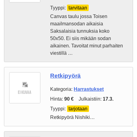
Tyyppi:
tarvitaan
Canvas taulu jossa Toisen
maailmansodan aikaisia
Saksalaisia tunnuksia koko
50x50. Ei siis mikään sodan
aikainen. Tavoitat minut parhaiten
viestillä …
Retkipyörä
Kategoria:
Harrastukset
Hinta:
90 €
Julkaistiin:
17.3.
Tyyppi:
tarjotaan
Retkipyörä Nishiki…