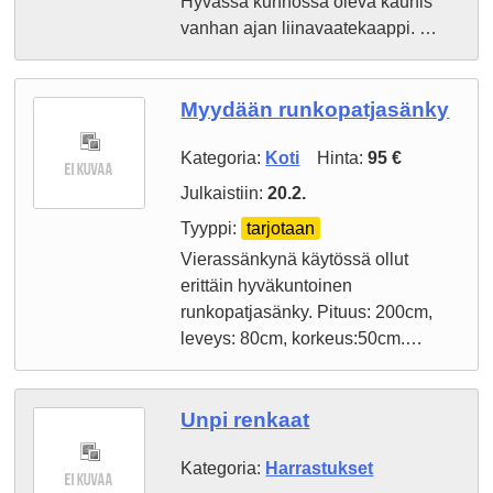
Hyvässä kunnossa oleva kaunis
vanhan ajan liinavaatekaappi. …
Myydään runkopatjasänky
Kategoria:
Koti
Hinta:
95 €
Julkaistiin:
20.2.
Tyyppi:
tarjotaan
Vierassänkynä käytössä ollut
erittäin hyväkuntoinen
runkopatjasänky. Pituus: 200cm,
leveys: 80cm, korkeus:50cm.…
Unpi renkaat
Kategoria:
Harrastukset