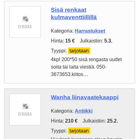
Sisä renkaat
kulmaventtiillillä
Kategoria:
Harrastukset
Hinta:
15 €
Julkaistiin:
5.3.
Tyyppi:
tarjotaan
4kpl 200*50 sisä rengasta uudet
soita tai laita viestiä. 050-
3673653.kiitos…
Wanha liinavaatekaappi
Kategoria:
Antiikki
Hinta:
210 €
Julkaistiin:
25.2.
Tyyppi:
tarjotaan