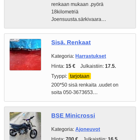
renkaan mukaan .pyörä
18kilometriä
Joensuusta.särkivaara…
Sisä. Renkaat
Kategoria:
Harrastukset
Hinta:
15 €
Julkaistiin:
17.5.
Tyyppi:
tarjotaan
200*50 sisä renkaita .uudet on
soita 050-3673653…
BSE Minicrossi
Kategoria:
Ajoneuvot
Hinta:
700 €
Julkaistiin:
16.5.