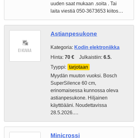
uuden saat mukaan .soita . Tai
laita viestiä 050-3673653 kiitos…
Astianpesukone
Kategoria:
Kodin elektroniikka
Hinta:
70 €
Julkaistiin:
6.5.
Tyyppi:
tarjotaan
Myydän muuton vuoksi. Bosch
SuperSilence 60 cm,
erinomaisessa kunnossa oleva
astianpesukone. Hiljainen
käyttöääni. Noudettavissa
28.5.2026.…
Minicrossi