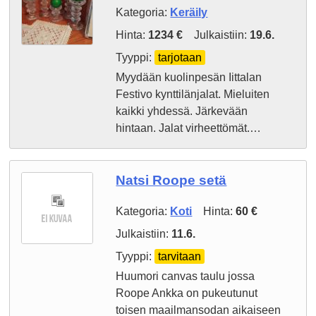
Kategoria:
Keräily
Hinta:
1234 €
Julkaistiin:
19.6.
Tyyppi:
tarjotaan
Myydään kuolinpesän Iittalan
Festivo kynttilänjalat. Mieluiten
kaikki yhdessä. Järkevään
hintaan. Jalat virheettömät.…
Natsi Roope setä
Kategoria:
Koti
Hinta:
60 €
Julkaistiin:
11.6.
Tyyppi:
tarvitaan
Huumori canvas taulu jossa
Roope Ankka on pukeutunut
toisen maailmansodan aikaiseen