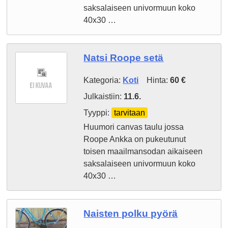
saksalaiseen univormuun koko
40x30 …
Natsi Roope setä
Kategoria:
Koti
Hinta:
60 €
Julkaistiin:
11.6.
Tyyppi:
tarvitaan
Huumori canvas taulu jossa
Roope Ankka on pukeutunut
toisen maailmansodan aikaiseen
saksalaiseen univormuun koko
40x30 …
Naisten polku pyörä