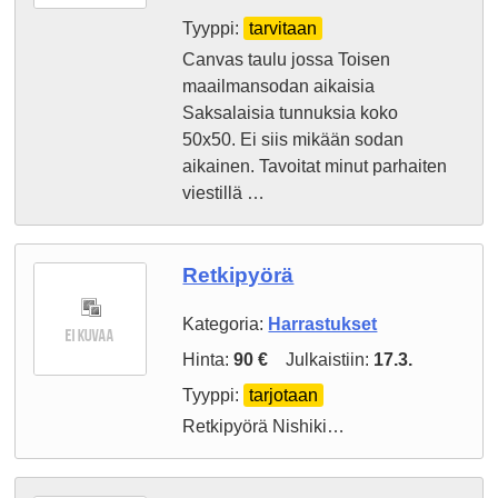
Tyyppi:
tarvitaan
Canvas taulu jossa Toisen
maailmansodan aikaisia
Saksalaisia tunnuksia koko
50x50. Ei siis mikään sodan
aikainen. Tavoitat minut parhaiten
viestillä …
Retkipyörä
Kategoria:
Harrastukset
Hinta:
90 €
Julkaistiin:
17.3.
Tyyppi:
tarjotaan
Retkipyörä Nishiki…