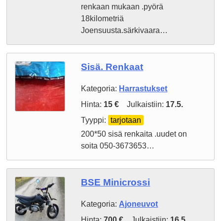
renkaan mukaan .pyörä
18kilometriä
Joensuusta.särkivaara…
Sisä. Renkaat
Kategoria:
Harrastukset
Hinta:
15 €
Julkaistiin:
17.5.
Tyyppi:
tarjotaan
200*50 sisä renkaita .uudet on
soita 050-3673653…
BSE Minicrossi
Kategoria:
Ajoneuvot
Hinta:
700 €
Julkaistiin:
16.5.