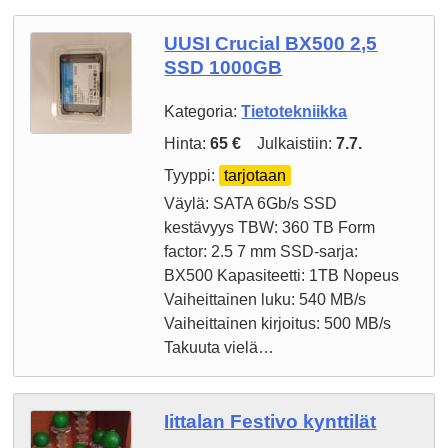
UUSI Crucial BX500 2,5
SSD 1000GB
Kategoria:
Tietotekniikka
Hinta:
65 €
Julkaistiin:
7.7.
Tyyppi:
tarjotaan
Väylä: SATA 6Gb/s SSD
kestävyys TBW: 360 TB Form
factor: 2.5 7 mm SSD-sarja:
BX500 Kapasiteetti: 1TB Nopeus
Vaiheittainen luku: 540 MB/s
Vaiheittainen kirjoitus: 500 MB/s
Takuuta vielä…
Iittalan Festivo kynttilät