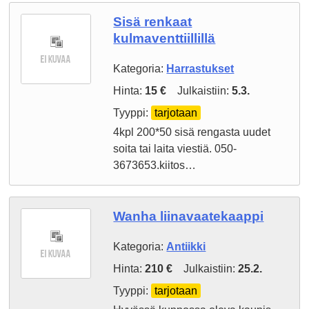
Sisä renkaat
kulmaventtiillillä
Kategoria:
Harrastukset
Hinta:
15 €
Julkaistiin:
5.3.
Tyyppi:
tarjotaan
4kpl 200*50 sisä rengasta uudet
soita tai laita viestiä. 050-
3673653.kiitos…
Wanha liinavaatekaappi
Kategoria:
Antiikki
Hinta:
210 €
Julkaistiin:
25.2.
Tyyppi:
tarjotaan