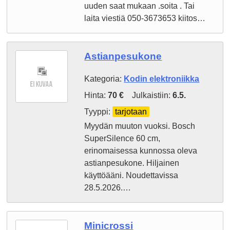
uuden saat mukaan .soita . Tai
laita viestiä 050-3673653 kiitos…
Astianpesukone
Kategoria:
Kodin elektroniikka
Hinta:
70 €
Julkaistiin:
6.5.
Tyyppi:
tarjotaan
Myydän muuton vuoksi. Bosch
SuperSilence 60 cm,
erinomaisessa kunnossa oleva
astianpesukone. Hiljainen
käyttöääni. Noudettavissa
28.5.2026.…
Minicrossi