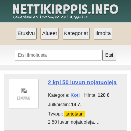
Etusivu
Alueet
Kategoriat
Ilmoita
Etsi
2 kpl 50 luvun nojatuoleja
Kategoria:
Koti
Hinta:
120 €
Julkaistiin:
14.7.
Tyyppi:
tarjotaan
2 50 luvun nojatuoleja.…