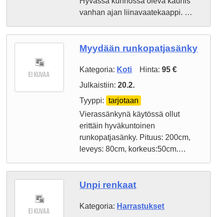
Hyvässä kunnossa oleva kaunis
vanhan ajan liinavaatekaappi. …
Myydään runkopatjasänky
Kategoria:
Koti
Hinta:
95 €
Julkaistiin:
20.2.
Tyyppi:
tarjotaan
Vierassänkynä käytössä ollut
erittäin hyväkuntoinen
runkopatjasänky. Pituus: 200cm,
leveys: 80cm, korkeus:50cm.…
Unpi renkaat
Kategoria:
Harrastukset