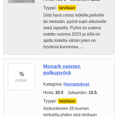
Tyyppi:
tarvitaan
Siitä hyvä crossi mökille,pelloille
tai metsään. pyörä sopii aikuiselle
sekä lapselle. Pyörä on uutena
ostettu vuonna 2023 ja sillä on
ajettu todella vähän joten on
hyvässä kunnossa. …
Monark naisten
polkupyörä
Kategoria:
Harrastukset
Hinta:
25 €
Julkaistiin:
15.5.
Tyyppi:
tarjotaan
Ajokuntoinen 28 tuuman
renkailla.yhden sisä renkaan