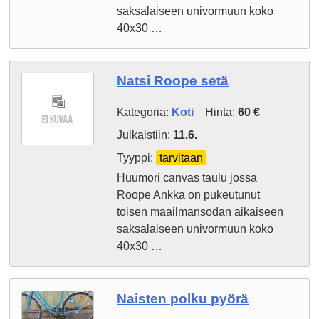
saksalaiseen univormuun koko
40x30 …
Natsi Roope setä
Kategoria:
Koti
Hinta:
60 €
Julkaistiin:
11.6.
Tyyppi:
tarvitaan
Huumori canvas taulu jossa
Roope Ankka on pukeutunut
toisen maailmansodan aikaiseen
saksalaiseen univormuun koko
40x30 …
Naisten polku pyörä