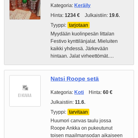
Kategoria:
Keräily
Hinta:
1234 €
Julkaistiin:
19.6.
Tyyppi:
tarjotaan
Myydään kuolinpesän Iittalan
Festivo kynttilänjalat. Mieluiten
kaikki yhdessä. Järkevään
hintaan. Jalat virheettömät.…
Natsi Roope setä
Kategoria:
Koti
Hinta:
60 €
Julkaistiin:
11.6.
Tyyppi:
tarvitaan
Huumori canvas taulu jossa
Roope Ankka on pukeutunut
toisen maailmansodan aikaiseen