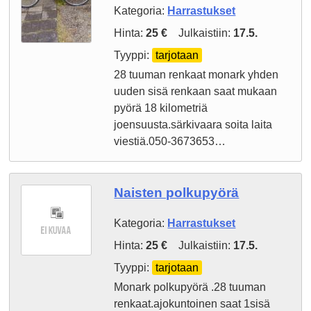
Kategoria:
Harrastukset
Hinta:
25 €
Julkaistiin:
17.5.
Tyyppi:
tarjotaan
28 tuuman renkaat monark yhden
uuden sisä renkaan saat mukaan
pyörä 18 kilometriä
joensuusta.särkivaara soita laita
viestiä.050-3673653…
Naisten polkupyörä
Kategoria:
Harrastukset
Hinta:
25 €
Julkaistiin:
17.5.
Tyyppi:
tarjotaan
Monark polkupyörä .28 tuuman
renkaat.ajokuntoinen saat 1sisä