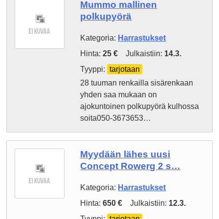
Mummo mallinen
polkupyörä
Kategoria:
Harrastukset
Hinta:
25 €
Julkaistiin:
14.3.
Tyyppi:
tarjotaan
28 tuuman renkailla sisärenkaan
yhden saa mukaan on
ajokuntoinen polkupyörä kulhossa
soita050-3673653…
Myydään lähes uusi
Concept Rowerg 2 s…
Kategoria:
Harrastukset
Hinta:
650 €
Julkaistiin:
12.3.
Tyyppi:
tarjotaan